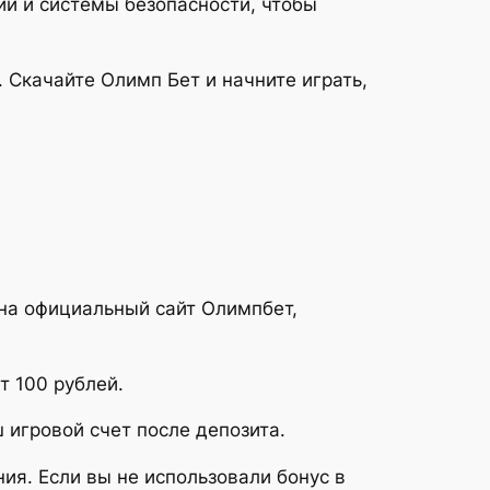
ии и системы безопасности, чтобы
 Скачайте Олимп Бет и начните играть,
 на официальный сайт Олимпбет,
т 100 рублей.
 игровой счет после депозита.
ния. Если вы не использовали бонус в