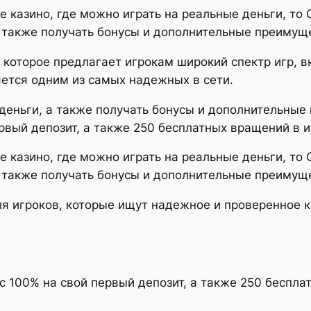
 казино, где можно играть на реальные деньги, то 
а также получать бонусы и дополнительные преимущ
, которое предлагает игрокам широкий спектр игр, 
яется одним из самых надежных в сети.
деньги, а также получать бонусы и дополнительные
рвый депозит, а также 250 бесплатных вращений в и
 казино, где можно играть на реальные деньги, то 
а также получать бонусы и дополнительные преимущ
я игроков, которые ищут надежное и проверенное к
с 100% на свой первый депозит, а также 250 беспла