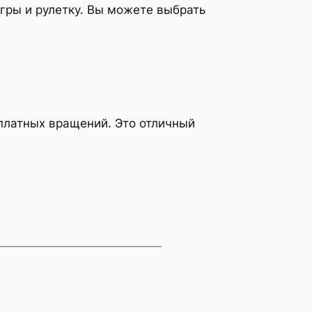
игры и рулетку. Вы можете выбрать
сплатных вращений. Это отличный