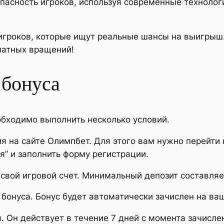
пасность игроков, используя современные технолог
игроков, которые ищут реальные шансы на выигрыш.
латных вращений!
 бонуса
обходимо выполнить несколько условий.
я на сайте Олимпбет. Для этого вам нужно перейти
я” и заполнить форму регистрации.
свой игровой счет. Минимальный депозит составляе
бонуса. Бонус будет автоматически зачислен на ваш
. Он действует в течение 7 дней с момента зачисле