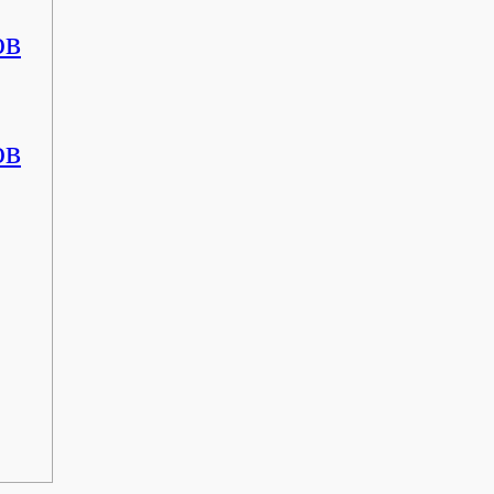
ов
ов