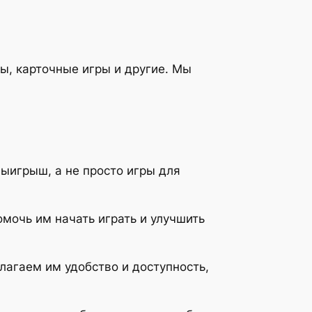
ы, карточные игры и другие. Мы
ыигрыш, а не просто игры для
мочь им начать играть и улучшить
лагаем им удобство и доступность,