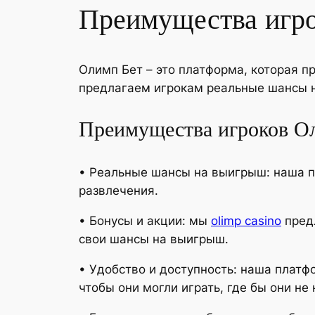
Преимущества игр
Олимп Бет – это платформа, которая п
предлагаем игрокам реальные шансы н
Преимущества игроков О
• Реальные шансы на выигрыш: наша п
развлечения.
• Бонусы и акции: мы
olimp casino
предл
свои шансы на выигрыш.
• Удобство и доступность: наша платф
чтобы они могли играть, где бы они не