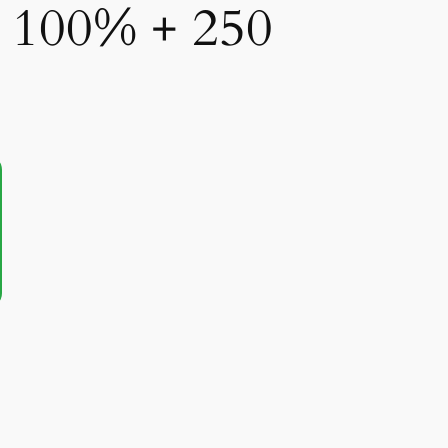
 100% + 250