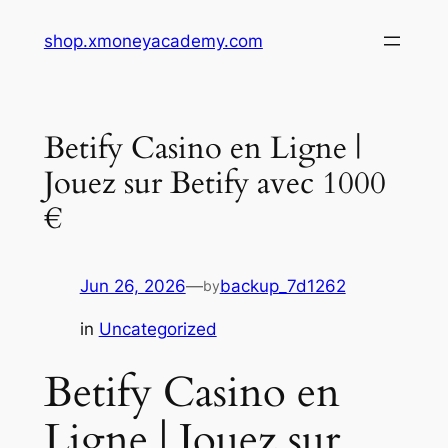
Skip
shop.xmoneyacademy.com
to
content
Betify Casino en Ligne |
Jouez sur Betify avec 1000
€
Jun 26, 2026
—
backup_7d1262
by
in
Uncategorized
Betify Casino en
Ligne | Jouez sur