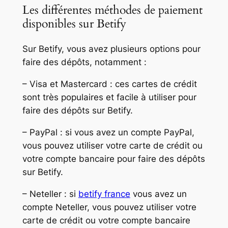
Les différentes méthodes de paiement
disponibles sur Betify
Sur Betify, vous avez plusieurs options pour
faire des dépôts, notamment :
– Visa et Mastercard : ces cartes de crédit
sont très populaires et facile à utiliser pour
faire des dépôts sur Betify.
– PayPal : si vous avez un compte PayPal,
vous pouvez utiliser votre carte de crédit ou
votre compte bancaire pour faire des dépôts
sur Betify.
– Neteller : si
betify france
vous avez un
compte Neteller, vous pouvez utiliser votre
carte de crédit ou votre compte bancaire