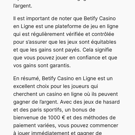
l’argent.
Il est important de noter que Betify Casino
en Ligne est une plateforme de jeu en ligne
qui est régulièrement vérifiée et contrôlée
pour s’assurer que les jeux sont équitables
et que les gains sont payés. Cela signifie
que vous pouvez jouer en confiance et que
vos gains sont garantis.
En résumé, Betify Casino en Ligne est un
excellent choix pour les joueurs qui
cherchent un casino en ligne où ils peuvent
gagner de l’argent. Avec des jeux de hasard
et des paris sportifs, un bonus de
bienvenue de 1000 € et des méthodes de
paiement variées, vous pouvez commencer
à jouer immédiatement et gagner de