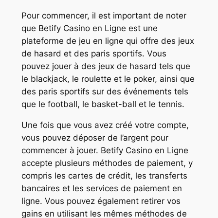
Pour commencer, il est important de noter
que Betify Casino en Ligne est une
plateforme de jeu en ligne qui offre des jeux
de hasard et des paris sportifs. Vous
pouvez jouer à des jeux de hasard tels que
le blackjack, le roulette et le poker, ainsi que
des paris sportifs sur des événements tels
que le football, le basket-ball et le tennis.
Une fois que vous avez créé votre compte,
vous pouvez déposer de l’argent pour
commencer à jouer. Betify Casino en Ligne
accepte plusieurs méthodes de paiement, y
compris les cartes de crédit, les transferts
bancaires et les services de paiement en
ligne. Vous pouvez également retirer vos
gains en utilisant les mêmes méthodes de